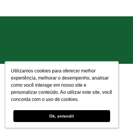
Utilizamos cookies para oferecer melhor
Utilizamos cookies para oferecer melhor
experiência, melhorar o desempenho, analisar
experiência, melhorar o desempenho, analisar
como você interage em nosso site e
como você interage em nosso site e
personalizar conteúdo. Ao utilizar este site, você
personalizar conteúdo. Ao utilizar este site, você
concorda com o uso de cookies.
concorda com o uso de cookies.
Ok, entendi!
Ok, entendi!