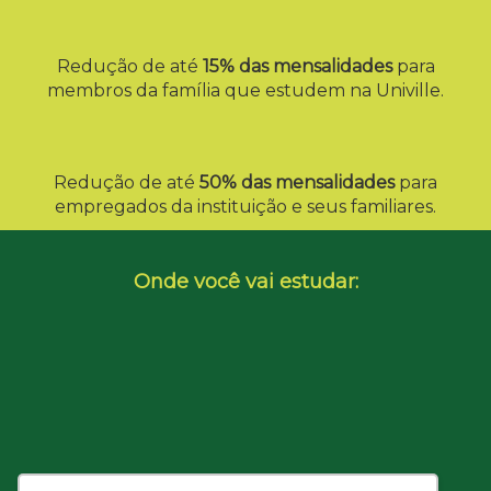
Redução de até
15% das mensalidades
para
membros da família que estudem na Univille.
Redução de até
50% das mensalidades
para
empregados da instituição e seus familiares.
Onde você vai estudar: