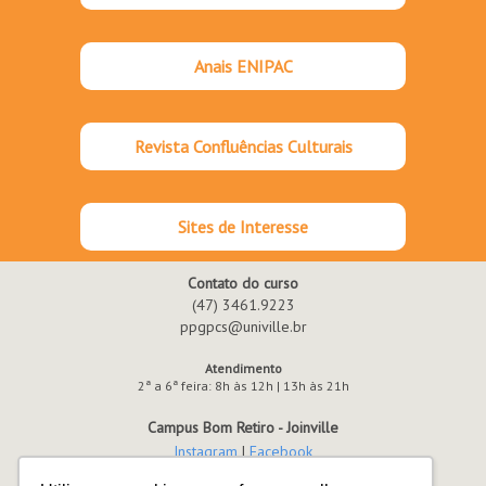
Anais ENIPAC
Revista Confluências Culturais
Sites de Interesse
Contato do curso
(47) 3461.9223
ppgpcs@univille.br
Atendimento
2ª a 6ª feira: 8h às 12h | 13h às 21h
Campus Bom Retiro - Joinville
Instagram
|
Facebook
(47) 3461.9000