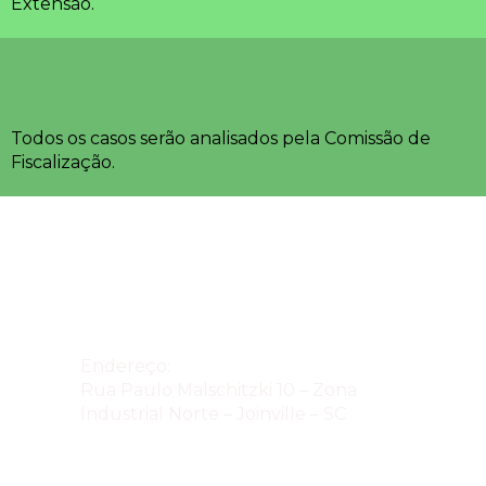
Extensão.
Todos os casos serão analisados pela Comissão de
Fiscalização.
Horário de atendimento:
Segunda à sexta-feira - das 8h às 21h
Endereço:
Rua Paulo Malschitzki 10 – Zona
Industrial Norte – Joinville – SC
Contatos:
E-mail: bolsas.estudo@univille.br