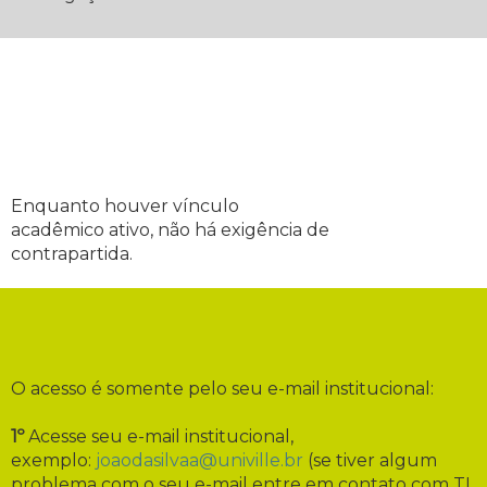
Enquanto houver vínculo
acadêmico ativo, não há exigência de
contrapartida.
O acesso é somente pelo seu e-mail institucional:
1º
Acesse seu e-mail institucional,
exemplo:
joaodasilvaa@univille.br
(se tiver algum
problema com o seu e-mail entre em contato com TI